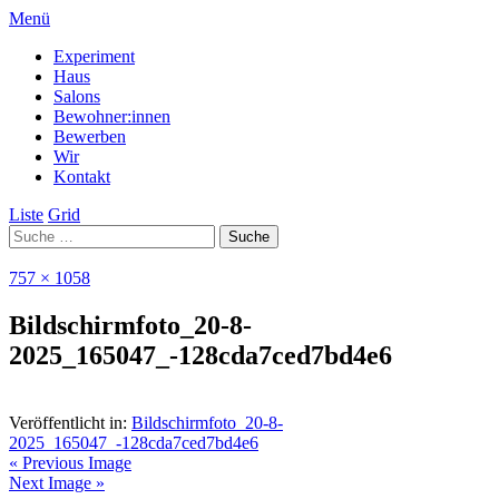
Menü
Experiment
Haus
Salons
Bewohner:innen
Bewerben
Wir
Kontakt
Liste
Grid
757 × 1058
Bildschirmfoto_20-8-
2025_165047_-128cda7ced7bd4e6
Veröffentlicht in:
Bildschirmfoto_20-8-
2025_165047_-128cda7ced7bd4e6
« Previous Image
Next Image »