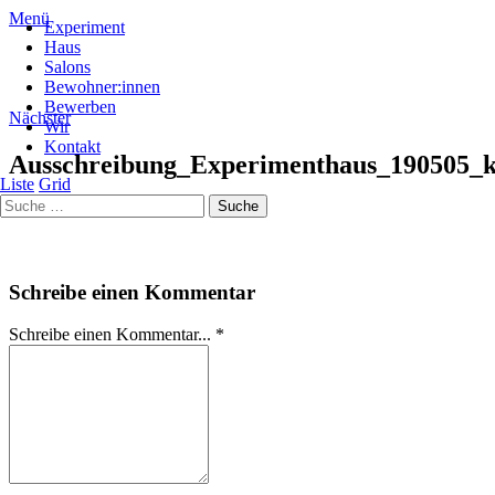
Menü
Experiment
Haus
Salons
Bewohner:innen
Bewerben
Nächster
Wir
Kontakt
Ausschreibung_Experimenthaus_190505_
Liste
Grid
von
Kuratorium
Schreibe einen Kommentar
Schreibe einen Kommentar... *