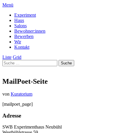
Menü
Experiment
Haus
Salons
Bewohner:innen
Bewerben
Wir
Kontakt
Liste
Grid
MailPoet-Seite
von
Kuratorium
[mailpoet_page]
Adresse
SWB Experimenthaus Neubühl
Westbühlstrasse 59