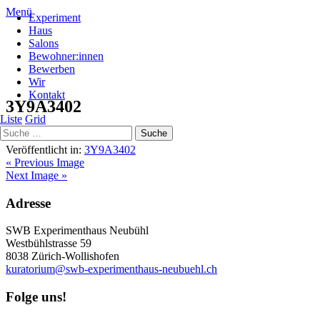
Menü
Experiment
Haus
Salons
Bewohner:innen
Bewerben
2560 × 1707
Wir
Kontakt
3Y9A3402
Liste
Grid
Veröffentlicht in:
3Y9A3402
« Previous Image
Next Image »
Adresse
SWB Experimenthaus Neubühl
Westbühlstrasse 59
8038 Zürich-Wollishofen
kuratorium@swb-experimenthaus-neubuehl.ch
Folge uns!