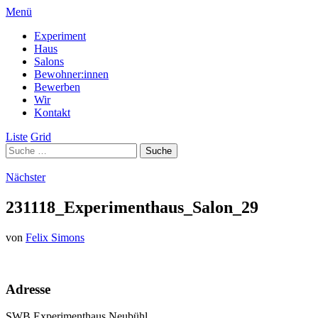
Menü
Experiment
Haus
Salons
Bewohner:innen
Bewerben
Wir
Kontakt
Liste
Grid
Nächster
231118_Experimenthaus_Salon_29
von
Felix Simons
Adresse
SWB Experimenthaus Neubühl