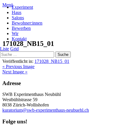
Menü
Experiment
Haus
Salons
Bewohner:innen
Bewerben
1100 × 825
Wir
Kontakt
171028_NB15_01
Liste
Grid
Veröffentlicht in:
171028_NB15_01
« Previous Image
Next Image »
Adresse
SWB Experimenthaus Neubühl
Westbühlstrasse 59
8038 Zürich-Wollishofen
kuratorium@swb-experimenthaus-neubuehl.ch
Folge uns!