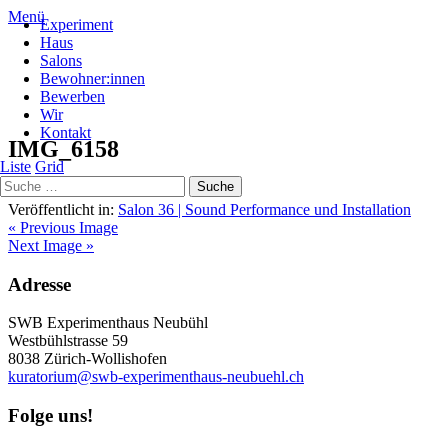
Menü
Experiment
Haus
Salons
Bewohner:innen
Bewerben
480 × 640
Wir
Kontakt
IMG_6158
Liste
Grid
Veröffentlicht in:
Salon 36 | Sound Performance und Installation
« Previous Image
Next Image »
Adresse
SWB Experimenthaus Neubühl
Westbühlstrasse 59
8038 Zürich-Wollishofen
kuratorium@swb-experimenthaus-neubuehl.ch
Folge uns!