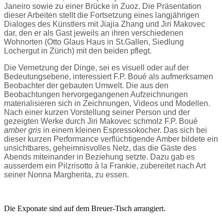
Janeiro sowie zu einer Brücke in Zuoz. Die Präsentation
dieser Arbeiten stellt die Fortsetzung eines langjährigen
Dialoges des Künstlers mit Jiajia Zhang und Jiri Makovec
dar,
den er als Gast jeweils an ihren verschiedenen
Wohnorten (Otto Glaus Haus in St.Gallen, Siedlung
Lochergut in Zürich) mit den beiden pflegt.
Die Vernetzung der Dinge, sei es visuell oder auf der
Bedeutungsebene, interessiert F.P. Boué als aufmerksamen
Beobachter der gebauten Umwelt. Die aus den
Beobachtungen hervorgegangenen Aufzeichnungen
materialisieren sich in Zeichnungen, Videos und Modellen.
Nach einer kurzen Vorstellung seiner Person und der
gezeigten Werke durch Jiri Makovec schmolz F.P. Boué
amber gris
in einem kleinen Espressokocher. Das sich bei
dieser kurzen Performance verflüchtigende Amber bildete ein
unsichtbares, geheimnisvolles Netz, das die Gäste des
Abends miteinander in Beziehung setzte. Dazu gab es
ausserdem ein Pilzrisotto à la Frankie, zubereitet nach Art
seiner Nonna Margherita, zu essen.
Die Exponate sind auf dem Breuer-Tisch arrangiert.